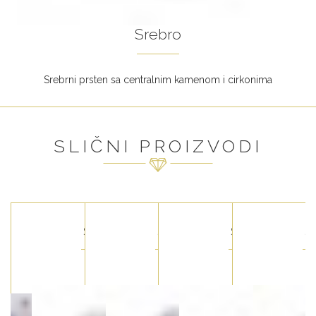
Srebro
Srebrni prsten sa centralnim kamenom i cirkonima
SLIČNI PROIZVODI
Srebro
Srebro
Srebro
Srebro
S