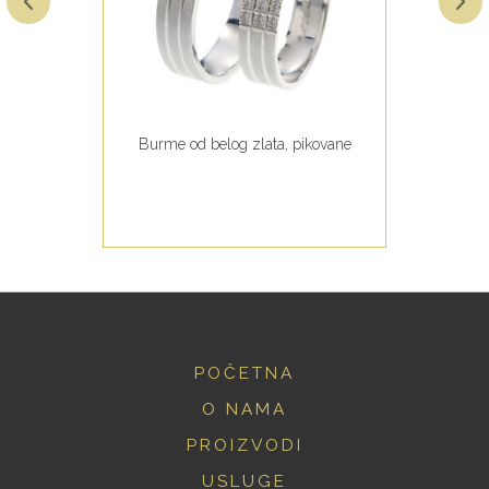
Burme od belog zlata, pikovane
POČETNA
O NAMA
PROIZVODI
USLUGE