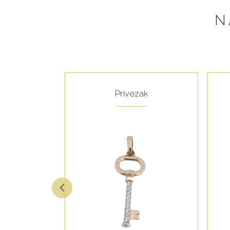
N
še
Privezak