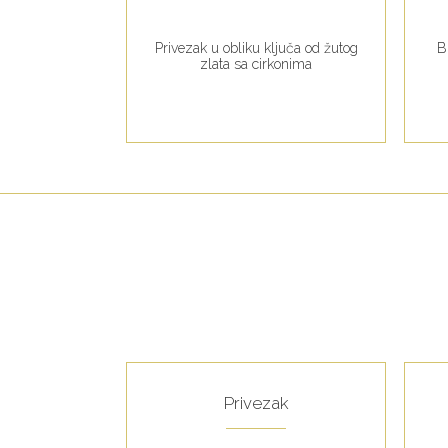
g zlata sa
Privezak u obliku ključa od žutog
B
 i cirkonima
zlata sa cirkonima
še
Privezak