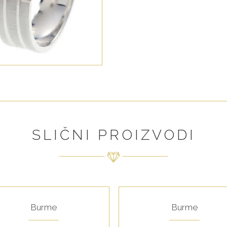
SLIČNI PROIZVODI
Burme
Burme