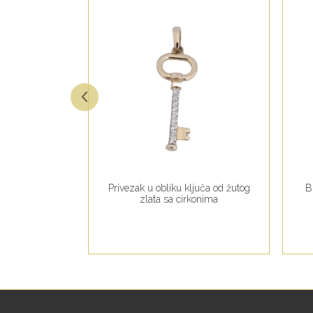
g zlata sa
Privezak u obliku ključa od žutog
B
 i cirkonima
zlata sa cirkonima