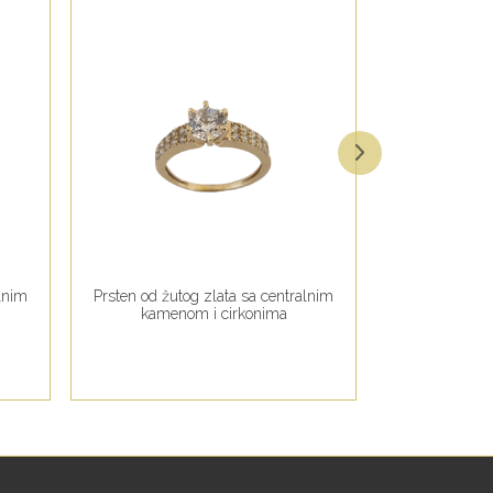
alnim
Prsten od žutog zlata sa centralnim
Ogrlica od žut
kamenom i cirkonima