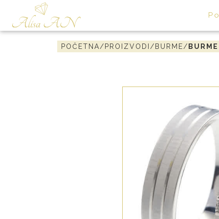
P
POČETNA
/
PROIZVODI
/
BURME
/
BURME