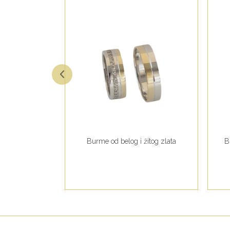
žutog zlata
Burme od belog i žitog zlata
B