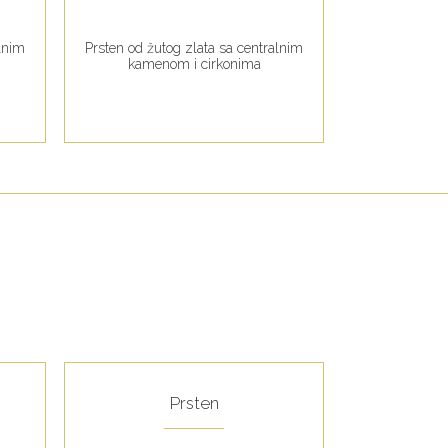
alnim
Prsten od žutog zlata sa centralnim
Ogrlica od žut
kamenom i cirkonima
Prsten