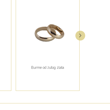
Burme od žutog zlata
Burme od b