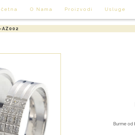
očetna
O Nama
Proizvodi
Usluge
-AZ002
Burme od b