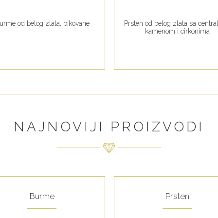
urme od belog zlata, pikovane
Prsten od belog zlata sa centr
kamenom i cirkonima
NAJNOVIJI PROIZVODI
Burme
Prsten